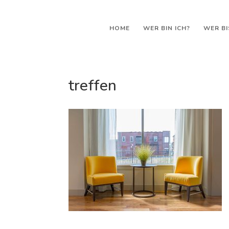
HOME
WER BIN ICH?
WER BI
treffen